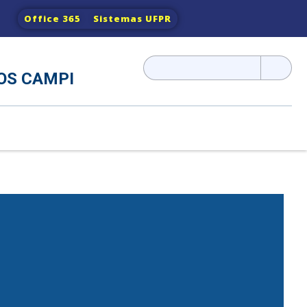
Office 365
Sistemas UFPR
Pesquisar
OS CAMPI
por: