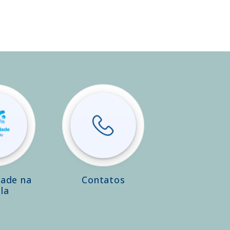
dade na
Contatos
la