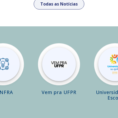
Todas as Notícias
INFRA
Vem pra UFPR
Universi
Esco