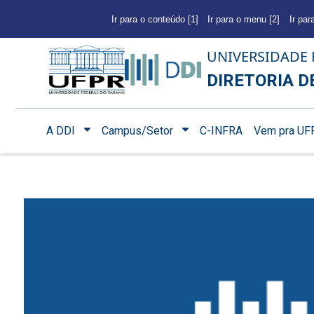
Ir para o conteúdo [1]
Ir para o menu [2]
Ir par
UNIVERSIDADE 
DIRETORIA D
A DDI
Campus/Setor
C-INFRA
Vem pra UF