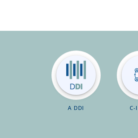
A DDI
C-