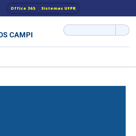
Office 365
Sistemas UFPR
Pesquisar
OS CAMPI
por: