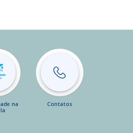
dade na
Contatos
la