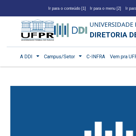
Ir para o conteúdo [1]
Ir para o menu [2]
Ir par
UNIVERSIDADE 
DIRETORIA D
A DDI
Campus/Setor
C-INFRA
Vem pra UF