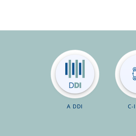
A DDI
C-