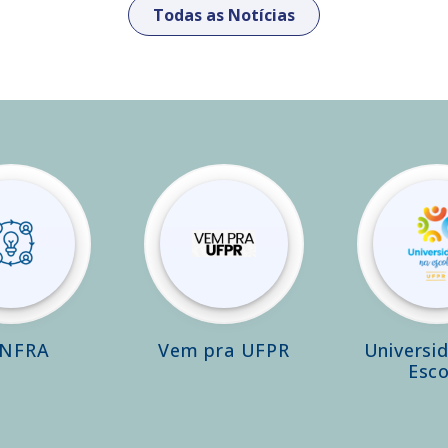
Todas as Notícias
INFRA
Vem pra UFPR
Universi
Esco