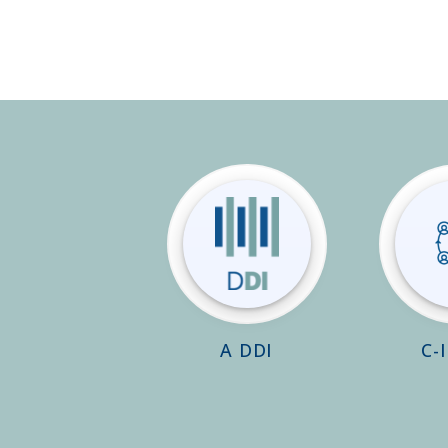
A DDI
C-