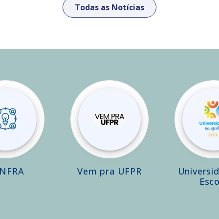
Todas as Notícias
INFRA
Vem pra UFPR
Universi
Esco