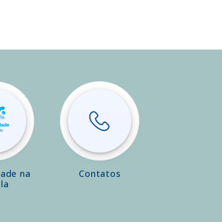
dade na
Contatos
la