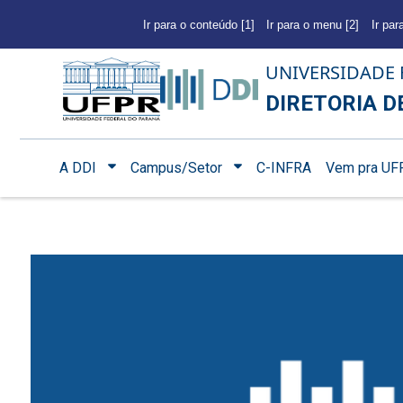
Ir para o conteúdo [1]
Ir para o menu [2]
Ir par
UNIVERSIDADE 
DIRETORIA D
A DDI
Campus/Setor
C-INFRA
Vem pra UF