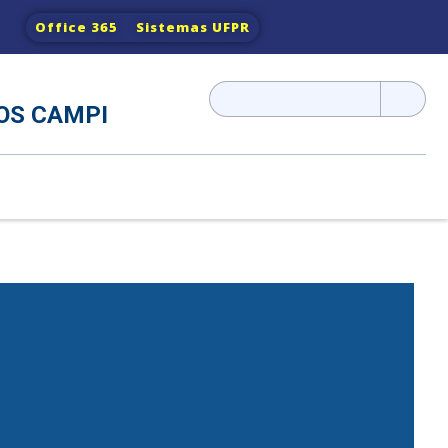
Office 365
Sistemas UFPR
Pesquisar
OS CAMPI
por: