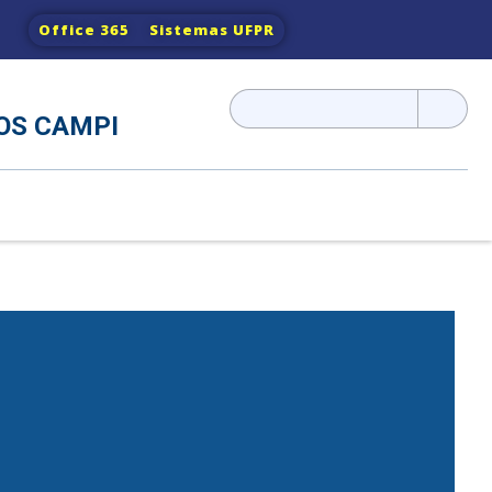
Office 365
Sistemas UFPR
Pesquisar
OS CAMPI
por: