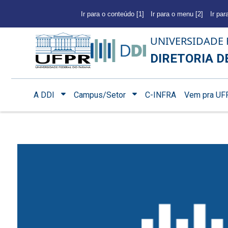
Ir para o conteúdo [1]
Ir para o menu [2]
Ir par
UNIVERSIDADE 
DIRETORIA D
A DDI
Campus/Setor
C-INFRA
Vem pra UF