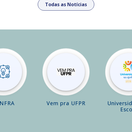
Todas as Notícias
INFRA
Vem pra UFPR
Universi
Esco