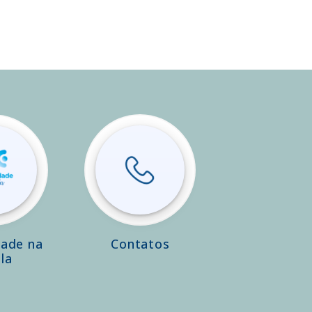
dade na
Contatos
la