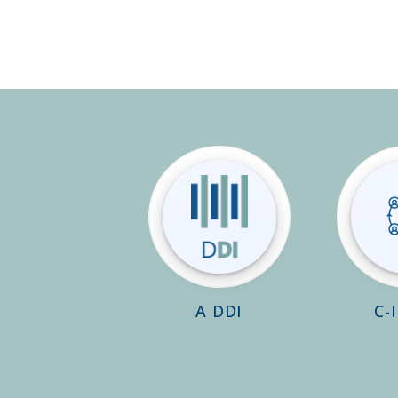
A DDI
C-