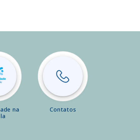
dade na
Contatos
la