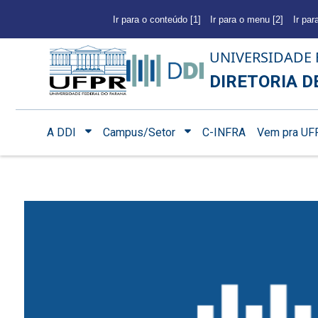
Ir para o conteúdo [1]
Ir para o menu [2]
Ir par
UNIVERSIDADE 
DIRETORIA D
A DDI
Campus/Setor
C-INFRA
Vem pra UF