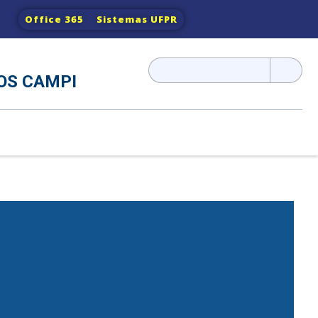
Office 365
Sistemas UFPR
Pesquisar
OS CAMPI
por: