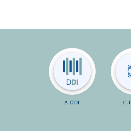
A DDI
C-