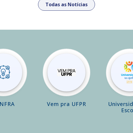
Todas as Notícias
INFRA
Vem pra UFPR
Universi
Esco