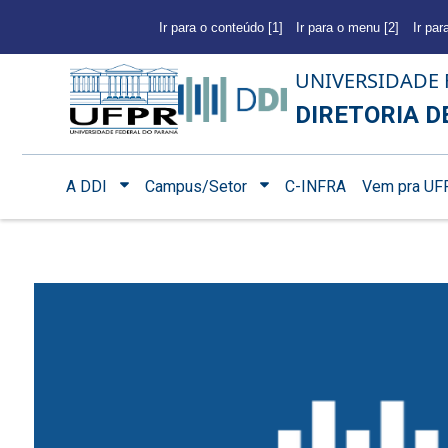
Ir para o conteúdo [1]
Ir para o menu [2]
Ir par
UNIVERSIDADE 
DIRETORIA D
A DDI
Campus/Setor
C-INFRA
Vem pra UF