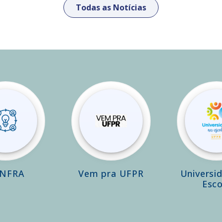
Todas as Notícias
INFRA
Vem pra UFPR
Universi
Esco