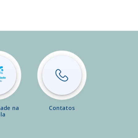
dade na
Contatos
la