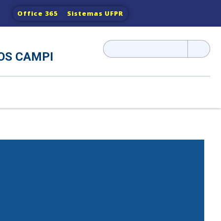
Office 365
Sistemas UFPR
Pesquisar
OS CAMPI
por: