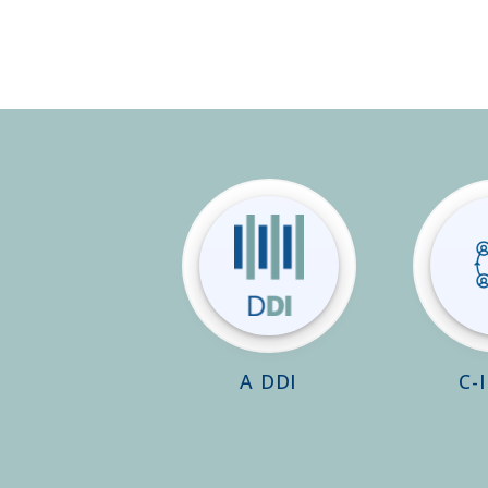
A DDI
C-