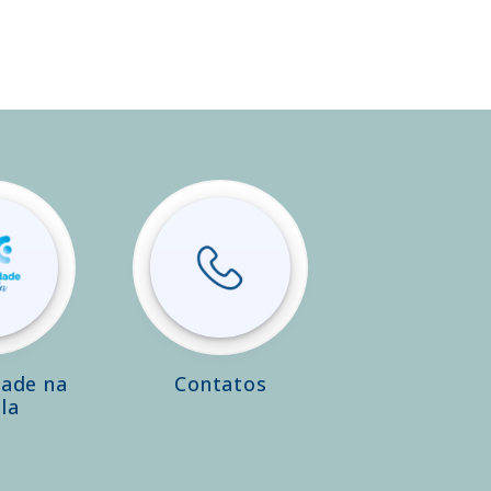
dade na
Contatos
la