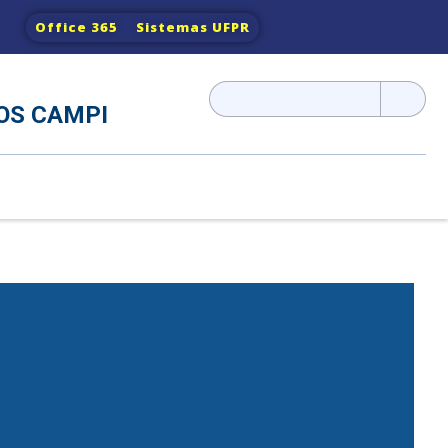
Office 365
Sistemas UFPR
Pesquisar
OS CAMPI
por: