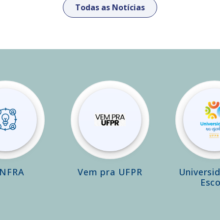
Todas as Notícias
INFRA
Vem pra UFPR
Universi
Esco