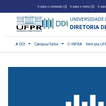
Ir para o conteúdo [1]
Ir para o menu [2]
Ir par
UNIVERSIDADE 
DIRETORIA D
A DDI
Campus/Setor
C-INFRA
Vem pra UF