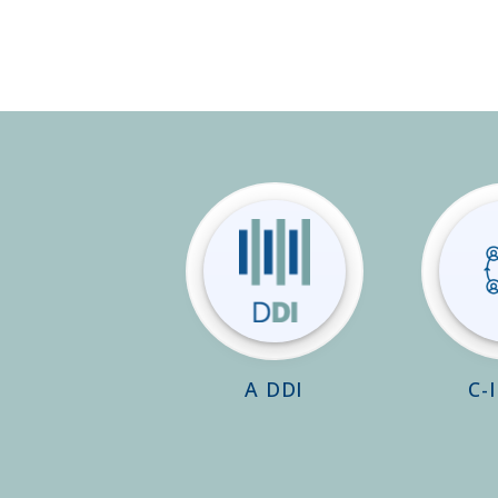
A DDI
C-