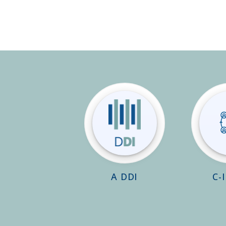
A DDI
C-