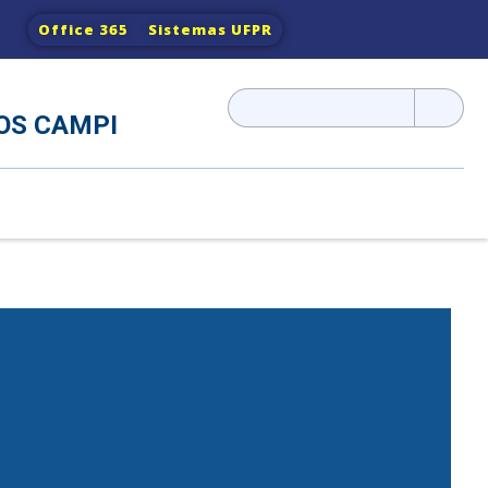
Office 365
Sistemas UFPR
Pesquisar
OS CAMPI
por: