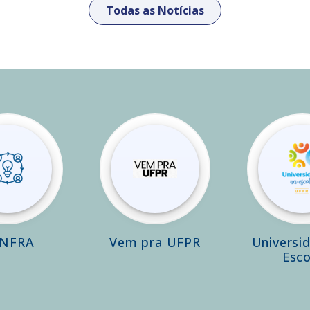
Todas as Notícias
INFRA
Vem pra UFPR
Universi
Esco