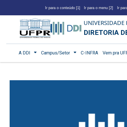
Ir para o conteúdo [1]
Ir para o menu [2]
Ir par
UNIVERSIDADE 
DIRETORIA D
A DDI
Campus/Setor
C-INFRA
Vem pra UF