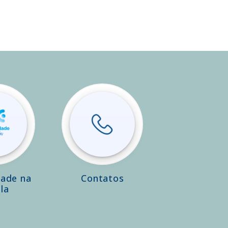
dade na
Contatos
la