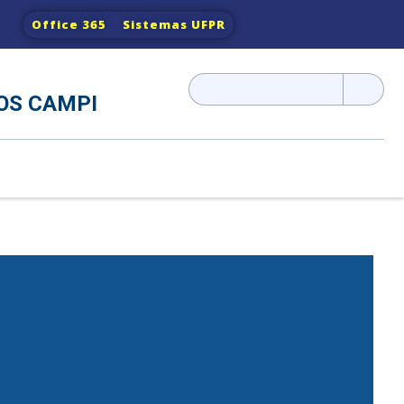
Office 365
Sistemas UFPR
Pesquisar
OS CAMPI
por: