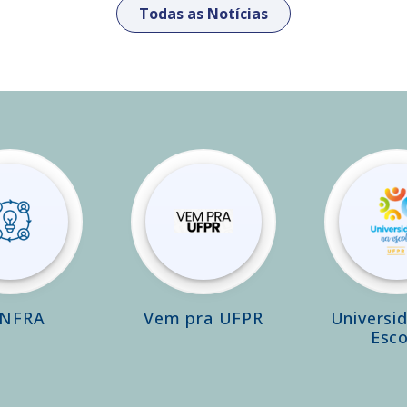
Todas as Notícias
INFRA
Vem pra UFPR
Universi
Esco