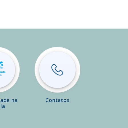
dade na
Contatos
la