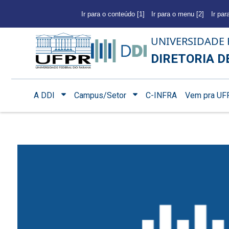
Ir para o conteúdo [1]
Ir para o menu [2]
Ir par
UNIVERSIDADE 
DIRETORIA D
A DDI
Campus/Setor
C-INFRA
Vem pra UF