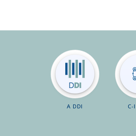
A DDI
C-